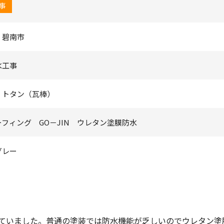
事
 碧南市
水工事
：トタン（瓦棒）
フィング GO－JIN ウレタン塗膜防水
グレー
ていました。普通の塗装では防水機能が乏しいのでウレタン塗