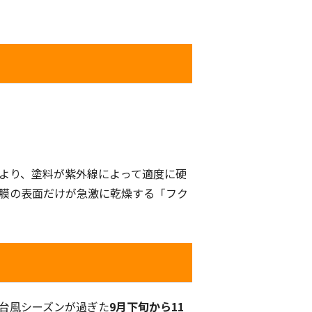
により、塗料が紫外線によって適度に硬
塗膜の表面だけが急激に乾燥する「フク
台風シーズンが過ぎた
9月下旬から11