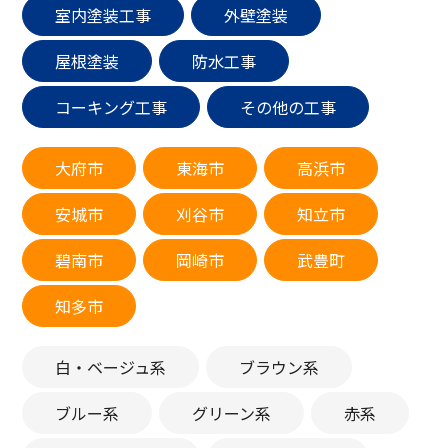
室内塗装工事
外壁塗装
屋根塗装
防水工事
コーキング工事
その他の工事
大府市
東海市
高浜市
安城市
刈谷市
知立市
碧南市
岡崎市
武豊町
知多市
白・ベージュ系
ブラウン系
ブルー系
グリーン系
赤系