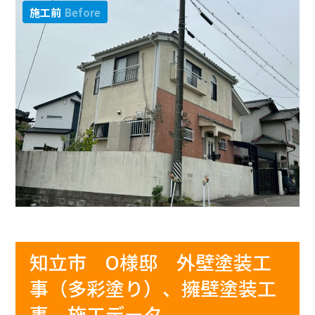
施工前
Before
知立市 O様邸 外壁塗装工
事（多彩塗り）、擁壁塗装工
事 施工データ