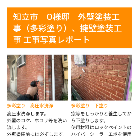
知立市 O様邸 外壁塗装工
事（多彩塗り）、擁壁塗装工
事 工事写真レポート
多彩塗り 高圧水洗浄
多彩塗り 下塗り
高圧水洗浄します。
窓等をしっかりと養生してか
外壁のコケ、ホコリ等を洗い
ら下塗りします。
流します。
使用材料はロックペイントの
外壁塗装前には必ずします。
ハイパーシーラーエポを使用