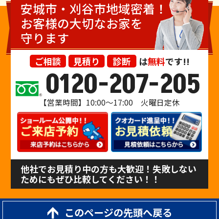
安城市・刈谷市地域密着！
お客様の大切なお家を
守ります
ご相談
見積り
診断
は
無料
です!!
0120-207-205
【営業時間】10:00〜17:00 火曜日定休
他社でお見積り中の方も大歓迎！失敗しない
ためにもぜひ比較してください！！
このページの先頭へ戻る