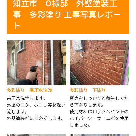
知立市 O様邸 外壁塗装工
事 多彩塗り 工事写真レポー
ト
多彩塗り 高圧水洗浄
多彩塗り 下塗り
高圧水洗浄します。
窓等をしっかりと養生してか
外壁のコケ、ホコリ等を洗い
ら下塗りします。
流します。
使用材料はロックペイントの
外壁塗装前には必ずします。
ハイパーシーラーエポを使用
しました。